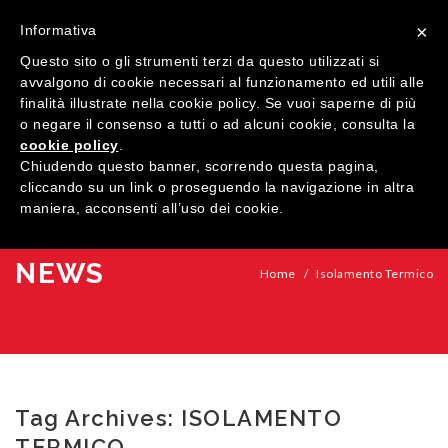
×
Informativa
Questo sito o gli strumenti terzi da questo utilizzati si
avvalgono di cookie necessari al funzionamento ed utili alle
finalità illustrate nella cookie policy. Se vuoi saperne di più
o negare il consenso a tutti o ad alcuni cookie, consulta la
cookie policy
.
MENU
Chiudendo questo banner, scorrendo questa pagina,
cliccando su un link o proseguendo la navigazione in altra
maniera, acconsenti all’uso dei cookie.
HOME
AZIENDA
NEWS
Home
/
Isolamento Termico
QUALITÀ
PRODOTTI
SHOWROOM
Finestre
Tag Archives:
ISOLAMENTO
ARREDI SU MISURA
Porte
Legno
TERMICO