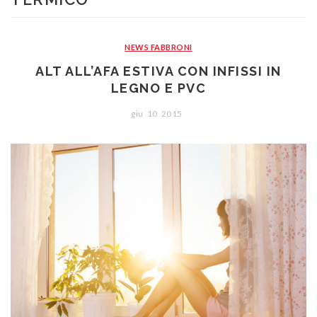
CONTATTI
Portoni
Legno/Alluminio
Porte classiche
Sistemi oscuranti
PVC
Porte moderne
Blindati
NEWS FABBRONI
Studio Baciocchi
Massello
Persiane in legno
ALT ALL’AFA ESTIVA CON INFISSI IN
LEGNO E PVC
Rivestimenti
Persiane in PVC
giu
10
2015
Sportelloni in legno
Zanzariere