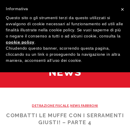
×
Informativa
Questo sito o gli strumenti terzi da questo utilizzati si
avvalgono di cookie necessari al funzionamento ed utili alle
finalità illustrate nella cookie policy. Se vuoi saperne di più
o negare il consenso a tutti o ad alcuni cookie, consulta la
cookie policy
.
MENU
Chiudendo questo banner, scorrendo questa pagina,
cliccando su un link o proseguendo la navigazione in altra
maniera, acconsenti all’uso dei cookie.
HOME
NEWS
AZIENDA
QUALITÀ
PRODOTTI
DETRAZIONE FISCALE
,
NEWS FABBRONI
SHOWROOM
Finestre
COMBATTI LE MUFFE CON I SERRAMENTI
ARREDI SU MISURA
Porte
Legno
GIUSTI! – PARTE 4