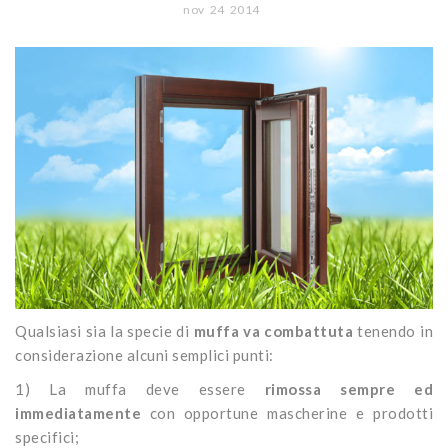
CONTATTI
nov
24
2014
Portoni
Legno/Alluminio
Porte classiche
Sistemi oscuranti
PVC
Porte moderne
Blindati
Studio Baciocchi
Massello
Persiane in legno
Rivestimenti
Persiane in PVC
Sportelloni in legno
Zanzariere
Qualsiasi sia la specie di
muffa va combattuta
tenendo in
considerazione alcuni semplici punti:
1) La muffa deve essere
rimossa sempre ed
immediatamente
con opportune mascherine e prodotti
specifici;