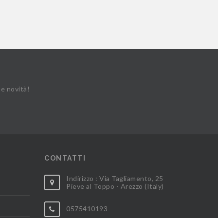
 e novità!
CONTATTI
Indirizzo : Via Tagliamento, 25
Pieve al Toppo - Arezzo (Italy)
0575410193