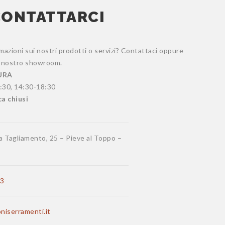
CONTATTARCI
mazioni sui nostri prodotti o servizi? Contattaci oppure
el nostro showroom.
URA
:30, 14:30-18:30
a chiusi
ia Tagliamento, 25 – Pieve al Toppo –
3
niserramenti.it