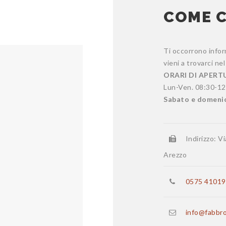
COME 
Ti occorrono infor
vieni a trovarci n
ORARI DI APERT
Lun-Ven. 08:30-12
Sabato e domenic
Indirizzo: V
Arezzo
0575 41019
info@fabbro