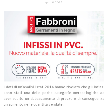
CONTATTI
apr
10
2015
Portoni
Legno/Alluminio
Porte classiche
Sistemi oscuranti
PVC
Porte moderne
Blindati
Studio Baciocchi
Massello
Persiane in legno
Rivestimenti
Persiane in PVC
Sportelloni in legno
Zanzariere
I dati di un’analisi Istat 2014 hanno rivelato che gli infissi
sono stati una delle poche categorie merceologiche ad
aver subito un abbassamento di prezzo e di conseguenza
un aumento nelle quantità vendute.