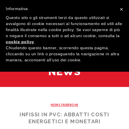
×
Informativa
Questo sito o gli strumenti terzi da questo utilizzati si
avvalgono di cookie necessari al funzionamento ed utili alle
finalità illustrate nella cookie policy. Se vuoi saperne di più
o negare il consenso a tutti o ad alcuni cookie, consulta la
cookie policy
.
MENU
Chiudendo questo banner, scorrendo questa pagina,
cliccando su un link o proseguendo la navigazione in altra
maniera, acconsenti all’uso dei cookie.
HOME
NEWS
AZIENDA
QUALITÀ
PRODOTTI
NEWS FABBRONI
SHOWROOM
Finestre
INFISSI IN PVC: ABBATTI COSTI
ARREDI SU MISURA
Porte
Legno
ENERGETICI E MONETARI