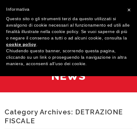
×
Informativa
Questo sito o gli strumenti terzi da questo utilizzati si
avvalgono di cookie necessari al funzionamento ed utili alle
finalità illustrate nella cookie policy. Se vuoi saperne di più
o negare il consenso a tutti o ad alcuni cookie, consulta la
cookie policy
.
MENU
Chiudendo questo banner, scorrendo questa pagina,
cliccando su un link o proseguendo la navigazione in altra
maniera, acconsenti all’uso dei cookie.
HOME
NEWS
AZIENDA
QUALITÀ
PRODOTTI
Category Archives:
DETRAZIONE
SHOWROOM
Finestre
FISCALE
ARREDI SU MISURA
Porte
Legno