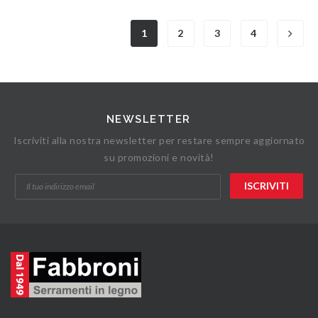
1
2
3
4
NEWSLETTER
Iscriviti alla nostra newsletter per restare sempre aggiornato
su promozioni e novità!