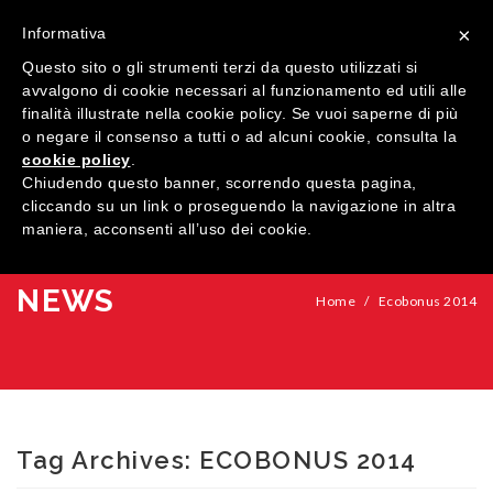
×
Informativa
Questo sito o gli strumenti terzi da questo utilizzati si
avvalgono di cookie necessari al funzionamento ed utili alle
finalità illustrate nella cookie policy. Se vuoi saperne di più
o negare il consenso a tutti o ad alcuni cookie, consulta la
cookie policy
.
MENU
Chiudendo questo banner, scorrendo questa pagina,
cliccando su un link o proseguendo la navigazione in altra
maniera, acconsenti all’uso dei cookie.
HOME
AZIENDA
NEWS
Home
/
Ecobonus 2014
QUALITÀ
PRODOTTI
SHOWROOM
Finestre
Tag Archives:
ECOBONUS 2014
ARREDI SU MISURA
Porte
Legno