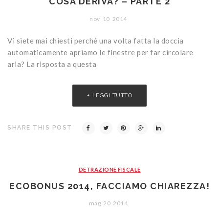
COSA DERIVA? – PARTE 2
nov
10
2014
Vi siete mai chiesti perché una volta fatta la doccia
automaticamente apriamo le finestre per far circolare
aria? La risposta a questa
LEGGI TUTTO
SHARE THIS POST
DETRAZIONE FISCALE
ECOBONUS 2014, FACCIAMO CHIAREZZA!
mag
20
2014