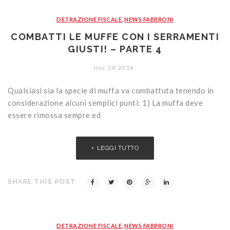
CONTATTI
Portoni
Legno/Alluminio
Porte classiche
DETRAZIONE FISCALE
,
NEWS FABBRONI
Sistemi oscuranti
PVC
Porte moderne
Blindati
COMBATTI LE MUFFE CON I SERRAMENTI
Studio Baciocchi
Massello
Persiane in legno
GIUSTI! – PARTE 4
Rivestimenti
Persiane in PVC
nov
24
2014
Sportelloni in legno
Qualsiasi sia la specie di muffa va combattuta tenendo in
considerazione alcuni semplici punti: 1) La muffa deve
Zanzariere
essere rimossa sempre ed
LEGGI TUTTO
SHARE THIS POST
DETRAZIONE FISCALE
,
NEWS FABBRONI