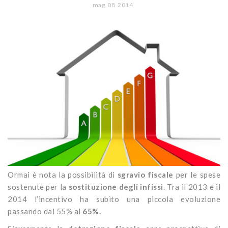
CONTATTI
mag
08
2014
Portoni
Legno/Alluminio
Porte classiche
Sistemi oscuranti
PVC
Porte moderne
Blindati
Studio Baciocchi
Massello
Persiane in legno
Rivestimenti
Persiane in PVC
Sportelloni in legno
Zanzariere
Ormai è nota la possibilità di
sgravio fiscale
per le spese
sostenute per la
sostituzione degli infissi
. Tra il 2013 e il
2014 l’incentivo ha subìto una piccola evoluzione
passando dal 55% al
65%.