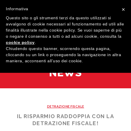
×
Informativa
Questo sito o gli strumenti terzi da questo utilizzati si
avvalgono di cookie necessari al funzionamento ed utili alle
finalità illustrate nella cookie policy. Se vuoi saperne di più
o negare il consenso a tutti o ad alcuni cookie, consulta la
cookie policy
.
MENU
Chiudendo questo banner, scorrendo questa pagina,
cliccando su un link o proseguendo la navigazione in altra
maniera, acconsenti all’uso dei cookie.
HOME
NEWS
AZIENDA
QUALITÀ
PRODOTTI
DETRAZIONE FISCALE
SHOWROOM
Finestre
IL RISPARMIO RADDOPPIA CON LA
ARREDI SU MISURA
Porte
Legno
DETRAZIONE FISCALE!