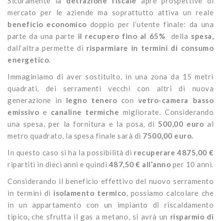
Sicuramente la
detrazione fiscale
apre prospettive di
mercato per le aziende ma soprattutto attiva un reale
beneficio economico
doppio per l’utente finale: da una
parte da una parte
il recupero fino al 65%
della
spesa,
dall’altra permette di
risparmiare in termini di consumo
energetico
.
Immaginiamo di aver sostituito, in una zona da 15 metri
quadrati, dei serramenti vecchi con altri di nuova
generazione in
legno tenero
con
vetro-camera basso
emissivo
e
canaline termiche
migliorate. Considerando
una spesa, per la fornitura e la posa, di
500,00 euro
al
metro quadrato, la spesa finale sarà di
7500,00 euro.
In questo caso si ha la possibilità di
recuperare 4875,00 €
ripartiti in dieci anni e quindi
487,50 € all’anno
per 10 anni.
Considerando il beneficio effettivo del nuovo serramento
in termini di
isolamento termico
, possiamo calcolare che
in un appartamento con un impianto di riscaldamento
tipico, che sfrutta il gas a metano, si avrà un
risparmio di