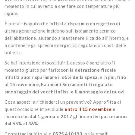
momento in cui avremo a che fare con temperature più
rigide.
È ormai risaputo che
infissi a risparmio energetico
di
ultima generazione incidono sull’isolamento termico
dell’abitazione, aiutando a mantenere il caldo all’interno, e
a contenere gli sprechi energetici, regolando i costi delle
bollette.
Se hai intenzione di sostituirli, questo è senz’altro il
momento giusto per farlo:
con la detrazione fiscale
infatti puoi risparmiare il 65% della spesa
, e in più,
fino
al 15 novembre, Fabbroni Serramenti ti regala lo
smontaggio dei vecchi infissi e il montaggio dei nuovi
.
Cosa aspetti a richiederci un preventivo? Approfitta di
quest’occasione imperdibile
entro il 15 novembre
e
ricorda che
dal 1 gennaio 2017 gli incentivi passeranno
dal 65% al 36%
.
Contattaci subito allo
0575 410193
, o via email: