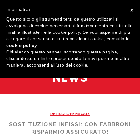
×
Informativa
Questo sito o gli strumenti terzi da questo utilizzati si
avvalgono di cookie necessari al funzionamento ed utili alle
finalità illustrate nella cookie policy. Se vuoi saperne di più
o negare il consenso a tutti o ad alcuni cookie, consulta la
cookie policy
.
MENU
Chiudendo questo banner, scorrendo questa pagina,
cliccando su un link o proseguendo la navigazione in altra
maniera, acconsenti all’uso dei cookie.
HOME
NEWS
AZIENDA
QUALITÀ
PRODOTTI
DETRAZIONE FISCALE
SHOWROOM
Finestre
SOSTITUZIONE INFISSI: CON FABBRONI
ARREDI SU MISURA
Porte
Legno
RISPARMIO ASSICURATO!