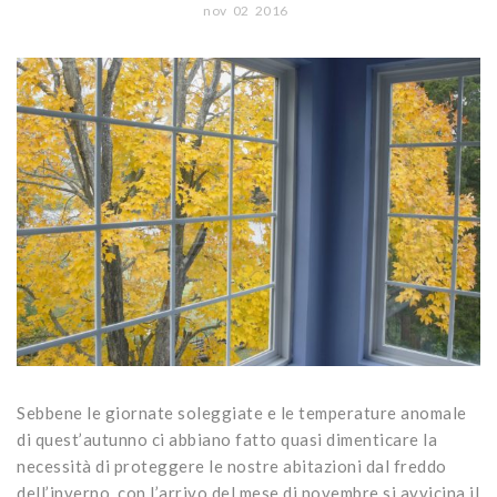
CONTATTI
nov
02
2016
Portoni
Legno/Alluminio
Porte classiche
Sistemi oscuranti
PVC
Porte moderne
Blindati
Studio Baciocchi
Massello
Persiane in legno
Rivestimenti
Persiane in PVC
Sportelloni in legno
Zanzariere
Sebbene le giornate soleggiate e le temperature anomale
di quest’autunno ci abbiano fatto quasi dimenticare la
necessità di proteggere le nostre abitazioni dal freddo
dell’inverno,
con l’arrivo del mese di novembre si avvicina il