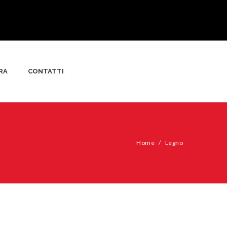
RA
CONTATTI
Home
/
Legno