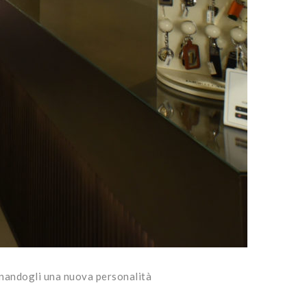
donandogli una nuova personalità