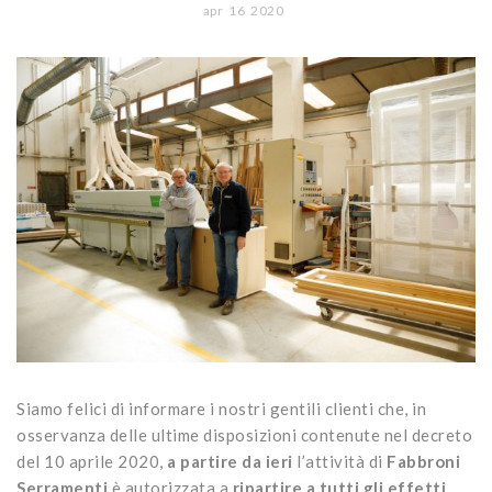
CONTATTI
apr
16
2020
Portoni
Legno/Alluminio
Porte classiche
Sistemi oscuranti
PVC
Porte moderne
Blindati
Studio Baciocchi
Massello
Persiane in legno
Rivestimenti
Persiane in PVC
Sportelloni in legno
Zanzariere
Siamo felici di informare i nostri gentili clienti che, in
osservanza delle ultime disposizioni contenute nel decreto
del 10 aprile 2020,
a partire da ieri
l’attività di
Fabbroni
Serramenti
è autorizzata a
ripartire a tutti gli effetti
.