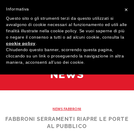
×
Informativa
Questo sito o gli strumenti terzi da questo utilizzati si
avvalgono di cookie necessari al funzionamento ed utili alle
finalità illustrate nella cookie policy. Se vuoi saperne di più
o negare il consenso a tutti o ad alcuni cookie, consulta la
cookie policy
.
MENU
Chiudendo questo banner, scorrendo questa pagina,
cliccando su un link o proseguendo la navigazione in altra
maniera, acconsenti all’uso dei cookie.
HOME
NEWS
AZIENDA
QUALITÀ
PRODOTTI
NEWS FABBRONI
SHOWROOM
Finestre
FABBRONI SERRAMENTI RIAPRE LE PORTE
ARREDI SU MISURA
Porte
Legno
AL PUBBLICO