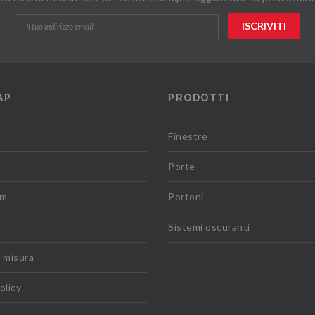
AP
PRODOTTI
Finestre
Porte
om
Portoni
Sistemi oscuranti
u misura
olicy