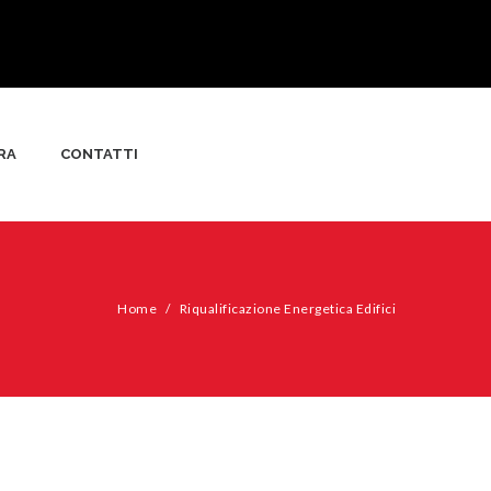
RA
CONTATTI
Home
/
Riqualificazione Energetica Edifici