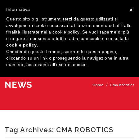
×
Informativa
Questo sito o gli strumenti terzi da questo utilizzati si
avvalgono di cookie necessari al funzionamento ed utili alle
finalità illustrate nella cookie policy. Se vuoi saperne di più
o negare il consenso a tutti o ad alcuni cookie, consulta la
cookie policy
.
MENU
Chiudendo questo banner, scorrendo questa pagina,
cliccando su un link o proseguendo la navigazione in altra
maniera, acconsenti all’uso dei cookie.
HOME
AZIENDA
NEWS
Home
/
Cma Robotics
QUALITÀ
PRODOTTI
SHOWROOM
Finestre
Tag Archives:
CMA ROBOTICS
ARREDI SU MISURA
Porte
Legno