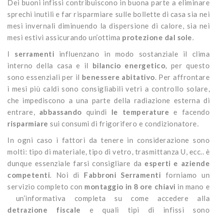
Dei buoni infissi contribuiscono in buona parte a eliminare
sprechi inutili e far risparmiare sulle bollette di casa sia nei
mesi invernali diminuendo la dispersione di calore, sia nei
mesi estivi assicurando un’ottima
protezione dal sole
.
I
serramenti
influenzano in modo sostanziale il clima
interno della casa e il
bilancio energetico
, per questo
sono essenziali per il
benessere abitativo
. Per affrontare
i mesi più caldi sono consigliabili vetri a controllo solare,
che impediscono a una parte della radiazione esterna di
entrare,
abbassando
quindi
le temperature
e facendo
risparmiare
sui consumi di frigorifero e condizionatore.
In ogni caso i fattori da tenere in considerazione sono
molti: tipo di materiale, tipo di vetro, trasmittanza U, ecc.. è
dunque essenziale farsi consigliare da
esperti e aziende
competenti
. Noi di
Fabbroni Serramenti
forniamo un
servizio completo con
montaggio in 8 ore chiavi
in mano e
un’informativa completa su come accedere alla
detrazione fiscale
e quali tipi di infissi sono