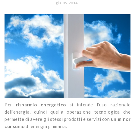
CONTATTI
giu
05
2014
Portoni
Legno/Alluminio
Porte classiche
Sistemi oscuranti
PVC
Porte moderne
Blindati
Studio Baciocchi
Massello
Persiane in legno
Rivestimenti
Persiane in PVC
Sportelloni in legno
Zanzariere
Per
risparmio energetico
si intende l’uso razionale
dell’energia, quindi quella operazione tecnologica che
permette di avere gli stessi prodotti e servizi con
un minor
consumo
di energia primaria.