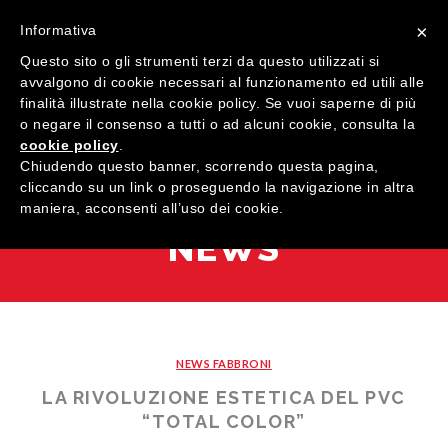
×
Informativa
Questo sito o gli strumenti terzi da questo utilizzati si
avvalgono di cookie necessari al funzionamento ed utili alle
finalità illustrate nella cookie policy. Se vuoi saperne di più
o negare il consenso a tutti o ad alcuni cookie, consulta la
cookie policy
.
MENU
Chiudendo questo banner, scorrendo questa pagina,
cliccando su un link o proseguendo la navigazione in altra
maniera, acconsenti all’uso dei cookie.
HOME
NEWS
AZIENDA
QUALITÀ
PRODOTTI
NEWS FABBRONI
SHOWROOM
Finestre
LA RIVOLUZIONE ESTETICA DEL PVC
ARREDI SU MISURA
Porte
Legno
“TOTAL COLOR”