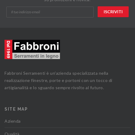
Fabbroni Serramenti è un'azienda specializzata nella
realizzazione finestre, porte e portoni con un tocco di
artigianalità e lo sguardo sempre rivolto al futuro.
SITE MAP
Azienda
Qualità