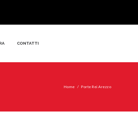
RA
CONTATTI
Home
/
Porte Rei Arezzo