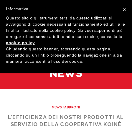
×
Informativa
Questo sito o gli strumenti terzi da questo utilizzati si
avvalgono di cookie necessari al funzionamento ed utili alle
finalità illustrate nella cookie policy. Se vuoi saperne di più
o negare il consenso a tutti o ad alcuni cookie, consulta la
cookie policy
.
MENU
Chiudendo questo banner, scorrendo questa pagina,
cliccando su un link o proseguendo la navigazione in altra
maniera, acconsenti all’uso dei cookie.
HOME
NEWS
AZIENDA
QUALITÀ
PRODOTTI
NEWS FABBRONI
SHOWROOM
Finestre
L’EFFICIENZA DEI NOSTRI PRODOTTI AL
ARREDI SU MISURA
SERVIZIO DELLA COOPERATIVA KOINÈ
Porte
Legno