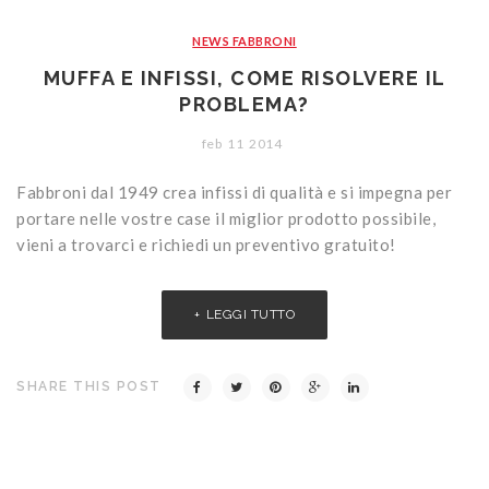
CONTATTI
Portoni
Legno/Alluminio
Porte classiche
NEWS FABBRONI
Sistemi oscuranti
PVC
Porte moderne
Blindati
MUFFA E INFISSI, COME RISOLVERE IL
Studio Baciocchi
Massello
Persiane in legno
PROBLEMA?
Rivestimenti
Persiane in PVC
feb
11
2014
Sportelloni in legno
Fabbroni dal 1949 crea infissi di qualità e si impegna per
portare nelle vostre case il miglior prodotto possibile,
Zanzariere
vieni a trovarci e richiedi un preventivo gratuito!
LEGGI TUTTO
SHARE THIS POST