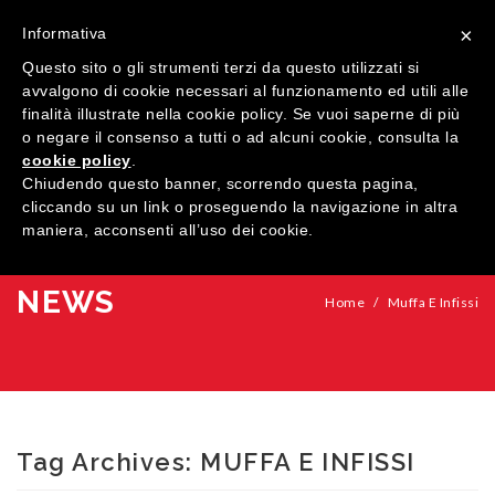
×
Informativa
Questo sito o gli strumenti terzi da questo utilizzati si
avvalgono di cookie necessari al funzionamento ed utili alle
finalità illustrate nella cookie policy. Se vuoi saperne di più
o negare il consenso a tutti o ad alcuni cookie, consulta la
cookie policy
.
MENU
Chiudendo questo banner, scorrendo questa pagina,
cliccando su un link o proseguendo la navigazione in altra
maniera, acconsenti all’uso dei cookie.
HOME
AZIENDA
NEWS
Home
/
Muffa E Infissi
QUALITÀ
PRODOTTI
SHOWROOM
Finestre
Tag Archives:
MUFFA E INFISSI
ARREDI SU MISURA
Porte
Legno