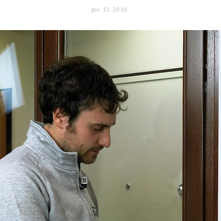
giu
15
2016