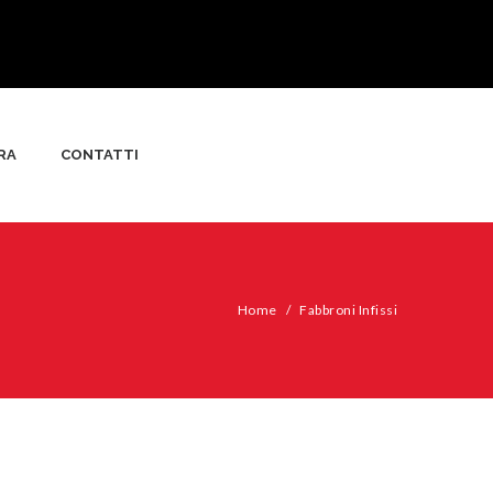
RA
CONTATTI
Home
/
Fabbroni Infissi