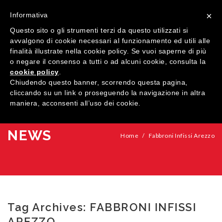
×
Informativa
Questo sito o gli strumenti terzi da questo utilizzati si
avvalgono di cookie necessari al funzionamento ed utili alle
finalità illustrate nella cookie policy. Se vuoi saperne di più
o negare il consenso a tutti o ad alcuni cookie, consulta la
cookie policy
.
MENU
Chiudendo questo banner, scorrendo questa pagina,
cliccando su un link o proseguendo la navigazione in altra
maniera, acconsenti all’uso dei cookie.
HOME
AZIENDA
NEWS
Home
/
Fabbroni Infissi Arezzo
QUALITÀ
PRODOTTI
SHOWROOM
Finestre
Tag Archives:
FABBRONI INFISSI
ARREDI SU MISURA
Porte
Legno
AREZZO