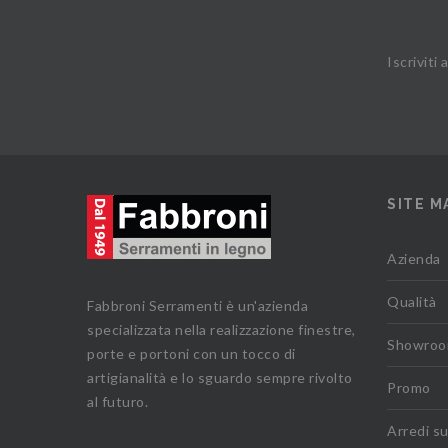
Iscriviti
SITE M
Azienda
Qualità
Fabbroni Serramenti è un'azienda
specializzata nella realizzazione finestre,
Showro
porte e portoni con un tocco di
artigianalità e lo sguardo sempre rivolto
Promo
al futuro.
Arredi s