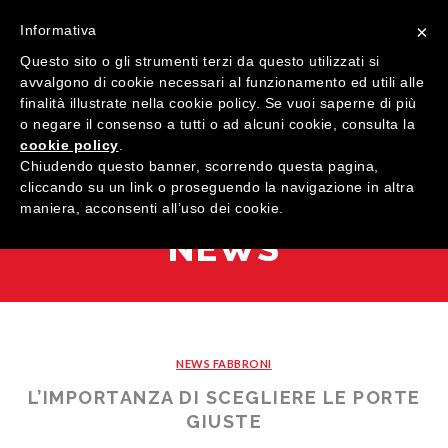
×
Informativa
Questo sito o gli strumenti terzi da questo utilizzati si
avvalgono di cookie necessari al funzionamento ed utili alle
finalità illustrate nella cookie policy. Se vuoi saperne di più
o negare il consenso a tutti o ad alcuni cookie, consulta la
cookie policy
.
MENU
Chiudendo questo banner, scorrendo questa pagina,
cliccando su un link o proseguendo la navigazione in altra
maniera, acconsenti all’uso dei cookie.
HOME
NEWS
AZIENDA
QUALITÀ
PRODOTTI
NEWS FABBRONI
SHOWROOM
Finestre
L’IMPORTANZA DI SCEGLIERE LE PORTE
ARREDI SU MISURA
Porte
Legno
GIUSTE