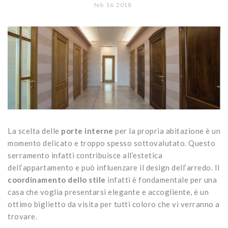
CONTATTI
feb
16
2018
Portoni
Legno/Alluminio
Porte classiche
Sistemi oscuranti
PVC
Porte moderne
Blindati
Studio Baciocchi
Massello
Persiane in legno
Rivestimenti
Persiane in PVC
Sportelloni in legno
Zanzariere
La scelta delle
porte interne
per la propria abitazione è un
momento delicato e troppo spesso sottovalutato. Questo
serramento infatti contribuisce all’estetica
dell’appartamento e può influenzare il design dell’arredo. Il
coordinamento dello stile
infatti è fondamentale per una
casa che voglia presentarsi elegante e accogliente, è un
ottimo biglietto da visita per tutti coloro che vi verranno a
trovare.