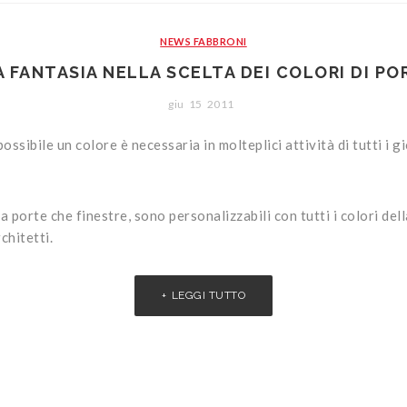
NEWS FABBRONI
A FANTASIA NELLA SCELTA DEI COLORI DI PO
giu
15
2011
ossibile un colore è necessaria in molteplici attività di tutti i g
ia porte che finestre, sono personalizzabili con tutti i colori de
chitetti.
LEGGI TUTTO