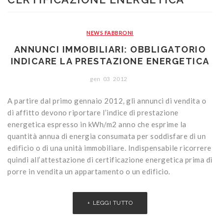
CONTATTI
Portoni
Legno/Alluminio
Porte classiche
Sistemi oscuranti
PVC
Porte moderne
Blindati
NEWS FABBRONI
Studio Baciocchi
Massello
Persiane in legno
ANNUNCI IMMOBILIARI: OBBLIGATORIO
INDICARE LA PRESTAZIONE ENERGETICA
Rivestimenti
Persiane in PVC
gen
03
2012
Sportelloni in legno
A partire dal primo gennaio 2012, gli annunci di vendita o
Zanzariere
di affitto devono riportare l’indice di prestazione
energetica espresso in kWh/m2 anno che esprime la
quantità annua di energia consumata per soddisfare di un
edificio o di una unità immobiliare. Indispensabile ricorrere
quindi all’attestazione di certificazione energetica prima di
porre in vendita un appartamento o un edificio.
LEGGI TUTTO