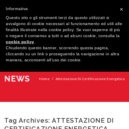
×
Informativa
Questo sito o gli strumenti terzi da questo utilizzati si
avvalgono di cookie necessari al funzionamento ed utili alle
finalità illustrate nella cookie policy. Se vuoi saperne di più
o negare il consenso a tutti o ad alcuni cookie, consulta la
cookie policy
.
MENU
Chiudendo questo banner, scorrendo questa pagina,
cliccando su un link o proseguendo la navigazione in altra
maniera, acconsenti all’uso dei cookie.
HOME
AZIENDA
NEWS
Home
/
Attestazione Di Certificazione Energetica
QUALITÀ
PRODOTTI
SHOWROOM
Finestre
Tag Archives:
ATTESTAZIONE DI
ARREDI SU MISURA
Porte
Legno
CERTIFICAZIONE ENERGETICA