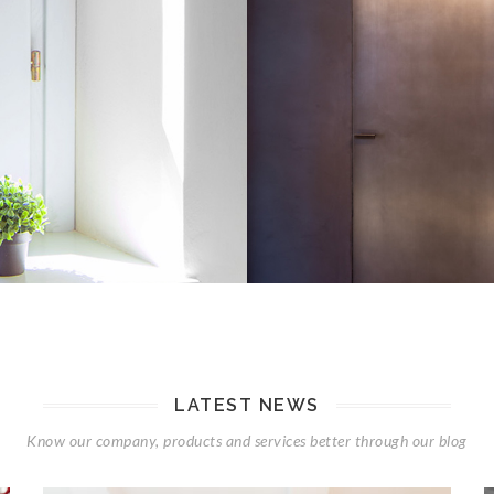
LATEST NEWS
Know our company, products and services better through our blog