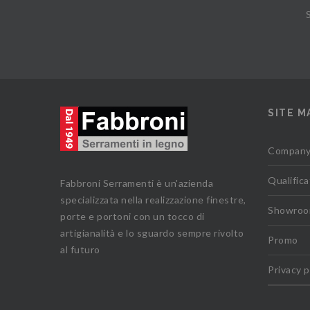
SITE M
Compan
Qualifica
Fabbroni Serramenti è un'azienda
specializzata nella realizzazione finestre,
Showro
porte e portoni con un tocco di
artigianalità e lo sguardo sempre rivolto
Promo
al futuro
Privacy p