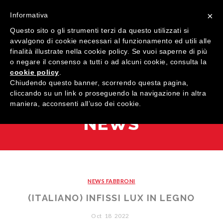
×
Informativa
Questo sito o gli strumenti terzi da questo utilizzati si
avvalgono di cookie necessari al funzionamento ed utili alle
finalità illustrate nella cookie policy. Se vuoi saperne di più
o negare il consenso a tutti o ad alcuni cookie, consulta la
cookie policy
.
MENU
Chiudendo questo banner, scorrendo questa pagina,
cliccando su un link o proseguendo la navigazione in altra
maniera, acconsenti all’uso dei cookie.
HOME
NEWS
COMPANY
QUALIFICATIONS
PRODUCTS
NEWS FABBRONI
SHOWROOM
Windows
(ITALIANO) INFISSI LUX IN LEGNO
CONTACTS
Doors
Wood
Oct
18
2022