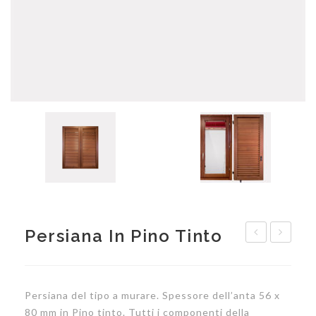
Persiana In Pino Tinto
ripiegabile
con
in
stecche
legno
alla
Persiana del tipo a murare. Spessore dell’anta 56 x
laccata
fiorenti
80 mm in Pino tinto. Tutti i componenti della