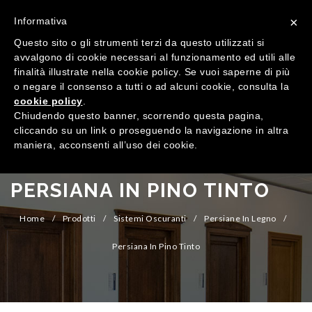
×
Informativa
Questo sito o gli strumenti terzi da questo utilizzati si
avvalgono di cookie necessari al funzionamento ed utili alle
finalità illustrate nella cookie policy. Se vuoi saperne di più
o negare il consenso a tutti o ad alcuni cookie, consulta la
cookie policy
.
MENU
Chiudendo questo banner, scorrendo questa pagina,
cliccando su un link o proseguendo la navigazione in altra
maniera, acconsenti all’uso dei cookie.
HOME
AZIENDA
PERSIANA IN PINO TINTO
QUALITÀ
Home
/
Prodotti
/
Sistemi Oscuranti
/
Persiane In Legno
/
PRODOTTI
Persiana In Pino Tinto
SHOWROOM
Finestre
ARREDI SU MISURA
Porte
Legno