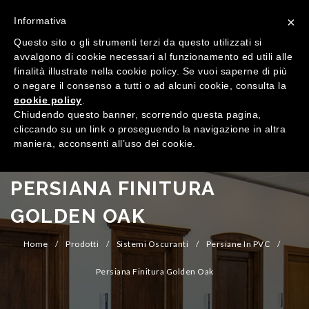
×
Informativa
Questo sito o gli strumenti terzi da questo utilizzati si
avvalgono di cookie necessari al funzionamento ed utili alle
finalità illustrate nella cookie policy. Se vuoi saperne di più
o negare il consenso a tutti o ad alcuni cookie, consulta la
cookie policy
.
MENU
Chiudendo questo banner, scorrendo questa pagina,
cliccando su un link o proseguendo la navigazione in altra
maniera, acconsenti all’uso dei cookie.
HOME
AZIENDA
PERSIANA FINITURA
QUALITÀ
GOLDEN OAK
PRODOTTI
Home
/
Prodotti
/
Sistemi Oscuranti
/
Persiane In PVC
/
SHOWROOM
Finestre
Persiana Finitura Golden Oak
ARREDI SU MISURA
Porte
Legno