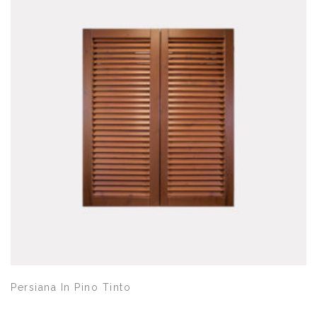
Quick View
Persiana In Pino Tinto