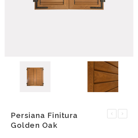
Persiana Finitura
in
dogato
Golden Oak
castagno
in