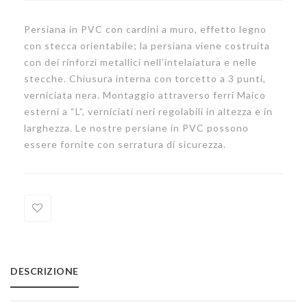
tinto
legno
Persiana in PVC con cardini a muro, effetto legno
con stecca orientabile; la persiana viene costruita
con dei rinforzi metallici nell’intelaiatura e nelle
stecche. Chiusura interna con torcetto a 3 punti,
verniciata nera. Montaggio attraverso ferri Maico
esterni a “L”, verniciati neri regolabili in altezza e in
larghezza. Le nostre persiane in PVC possono
essere fornite con serratura di sicurezza.
Add
to
DESCRIZIONE
Wishlist