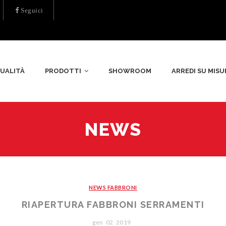
Seguici
UALITÀ
PRODOTTI
SHOWROOM
ARREDI SU MISU
NEWS
NEWS FABBRONI
RIAPERTURA FABBRONI SERRAMENTI
gen
02
2019