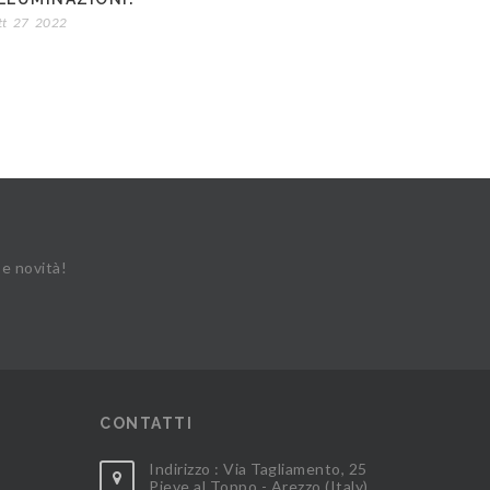
tt
27
2022
 e novità!
CONTATTI
Indirizzo : Via Tagliamento, 25
Pieve al Toppo - Arezzo (Italy)