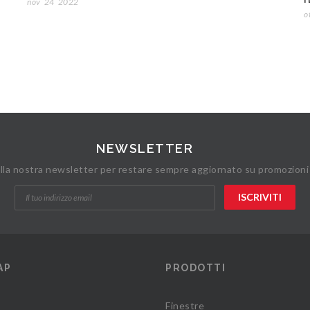
nov
24
2022
o
NEWSLETTER
 alla nostra newsletter per restare sempre aggiornato su promozioni
AP
PRODOTTI
Finestre