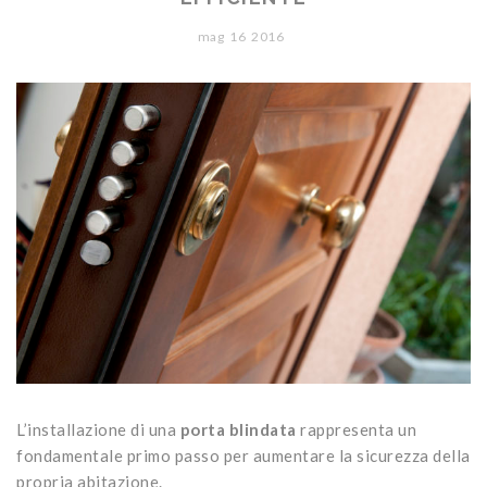
CONTATTI
Portoni
Legno/Alluminio
Porte classiche
mag
16
2016
Sistemi oscuranti
PVC
Porte moderne
Blindati
Studio Baciocchi
Massello
Persiane in legno
Rivestimenti
Persiane in PVC
Sportelloni in legno
Zanzariere
L’installazione di una
porta blindata
rappresenta un
fondamentale primo passo per aumentare la sicurezza della
propria abitazione.