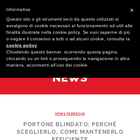
×
Informativa
Questo sito o gli strumenti terzi da questo utilizzati si
avvalgono di cookie necessari al funzionamento ed utili alle
finalità illustrate nella cookie policy. Se vuoi saperne di più
o negare il consenso a tutti o ad alcuni cookie, consulta la
cookie policy
.
MENU
Chiudendo questo banner, scorrendo questa pagina,
cliccando su un link o proseguendo la navigazione in altra
maniera, acconsenti all’uso dei cookie.
HOME
NEWS
AZIENDA
QUALITÀ
PRODOTTI
NEWS FABBRONI
SHOWROOM
Finestre
PORTONE BLINDATO: PERCHÉ
ARREDI SU MISURA
Porte
Legno
SCEGLIERLO, COME MANTENERLO
EFFICIENTE