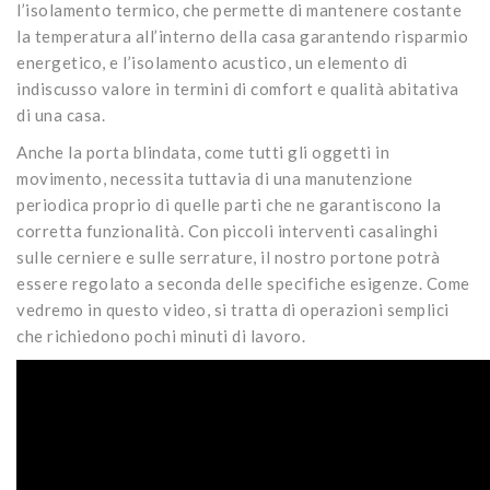
l’isolamento termico, che permette di mantenere costante
la temperatura all’interno della casa garantendo risparmio
energetico, e l’isolamento acustico, un elemento di
indiscusso valore in termini di comfort e qualità abitativa
di una casa.
Anche la porta blindata, come tutti gli oggetti in
movimento, necessita tuttavia di una manutenzione
periodica proprio di quelle parti che ne garantiscono la
corretta funzionalità. Con piccoli interventi casalinghi
sulle cerniere e sulle serrature, il nostro portone potrà
essere regolato a seconda delle specifiche esigenze. Come
vedremo in questo video, si tratta di operazioni semplici
che richiedono pochi minuti di lavoro.