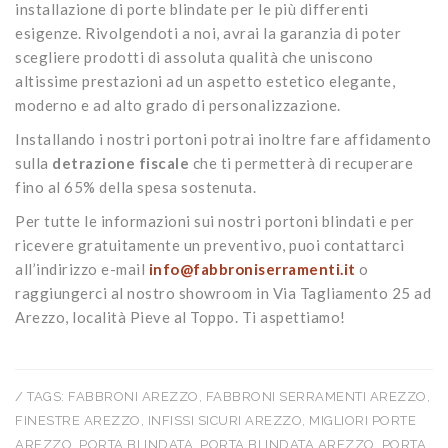
installazione di porte blindate per le più differenti
esigenze. Rivolgendoti a noi, avrai la garanzia di poter
scegliere prodotti di assoluta qualità che uniscono
altissime prestazioni ad un aspetto estetico elegante,
moderno e ad alto grado di personalizzazione.
Installando i nostri portoni potrai inoltre fare affidamento
sulla
detrazione fiscale
che ti permetterà di recuperare
fino al 65% della spesa sostenuta.
Per tutte le informazioni sui nostri portoni blindati e per
ricevere gratuitamente un preventivo, puoi contattarci
all’indirizzo e-mail
info@fabbroniserramenti.it
o
raggiungerci al nostro showroom in Via Tagliamento 25 ad
Arezzo, località Pieve al Toppo. Ti aspettiamo!
/ TAGS:
FABBRONI AREZZO
,
FABBRONI SERRAMENTI AREZZO
,
FINESTRE AREZZO
,
INFISSI SICURI AREZZO
,
MIGLIORI PORTE
AREZZO
,
PORTA BLINDATA
,
PORTA BLINDATA AREZZO
,
PORTA