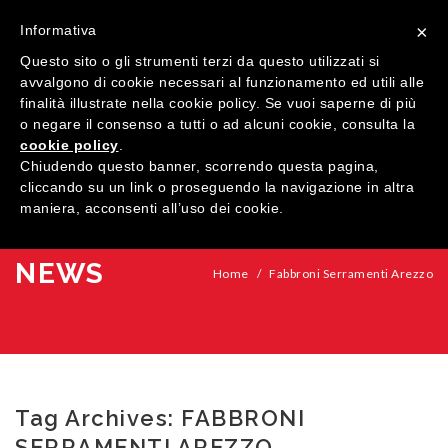
×
Informativa
Questo sito o gli strumenti terzi da questo utilizzati si
avvalgono di cookie necessari al funzionamento ed utili alle
finalità illustrate nella cookie policy. Se vuoi saperne di più
o negare il consenso a tutti o ad alcuni cookie, consulta la
cookie policy
.
MENU
Chiudendo questo banner, scorrendo questa pagina,
cliccando su un link o proseguendo la navigazione in altra
maniera, acconsenti all’uso dei cookie.
HOME
COMPANY
NEWS
Home
/
Fabbroni Serramenti Arezzo
QUALIFICATIONS
PRODUCTS
SHOWROOM
Windows
Tag Archives:
FABBRONI
CONTACTS
Doors
Wood
SERRAMENTI AREZZO