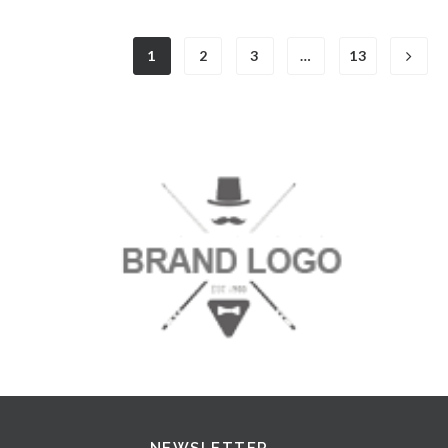
1
2
3
…
13