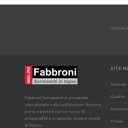
Iscriviti
SITE M
Azienda
Qualità
Fabbroni Serramenti è un'azienda
specializzata nella realizzazione finestre,
Showro
porte e portoni con un tocco di
artigianalità e lo sguardo sempre rivolto
Promo
al futuro.