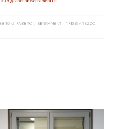
l
info@fabbroniserramenti.it
BBRONI
,
FABBRONI SERRAMENTI
,
INFISSI AREZZO
,