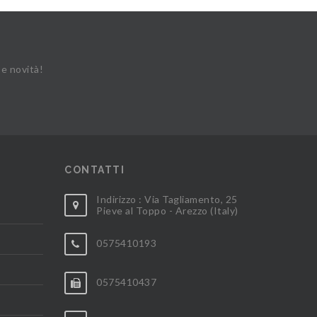
 e novità!
CONTATTI
Indirizzo : Via Tagliamento, 25
Pieve al Toppo - Arezzo (Italy)
0575410193
0575410437