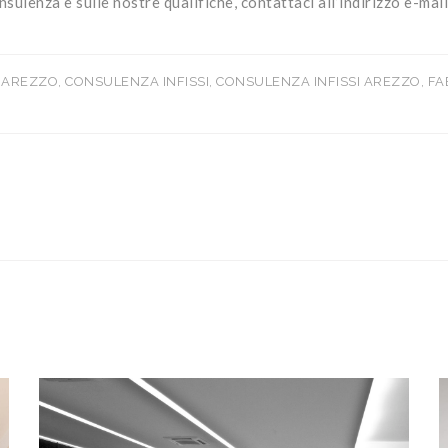
sulenza e sulle nostre qualifiche, contattaci all’indirizzo e-mai
 AREZZO
,
CONSULENZA INFISSI
,
CONSULENZA INFISSI AREZZO
,
FA