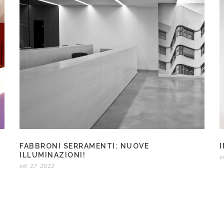
FABBRONI SERRAMENTI: NUOVE
I
ILLUMINAZIONI!
o
ott
27
2022