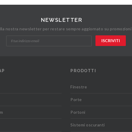
NEWSLETTER
 alla nostra newsletter per restare sempre aggiornato su promozioni
AP
PRODOTTI
Finestre
Porte
om
Portoni
Sistemi oscuranti