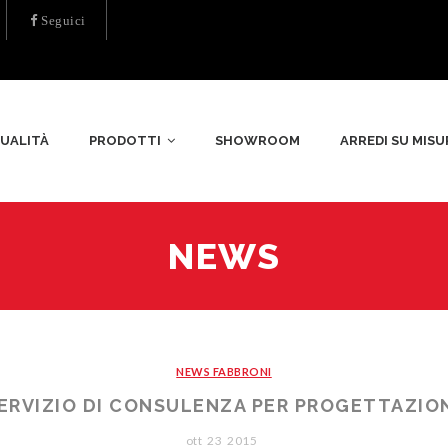
Seguici
UALITÀ
PRODOTTI
SHOWROOM
ARREDI SU MISU
NEWS
NEWS FABBRONI
RVIZIO DI CONSULENZA PER PROGETTAZION
ott
23
2015