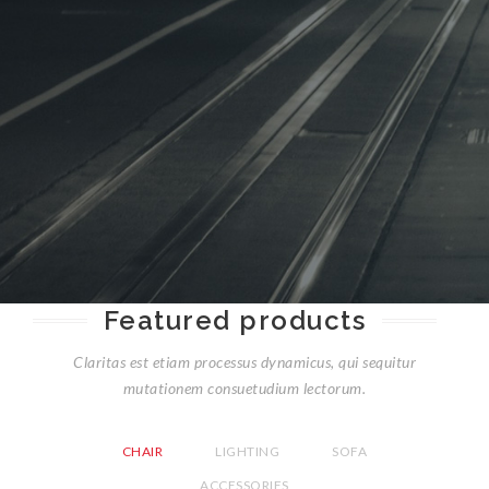
Featured products
Claritas est etiam processus dynamicus, qui sequitur
mutationem consuetudium lectorum.
CHAIR
LIGHTING
SOFA
ACCESSORIES