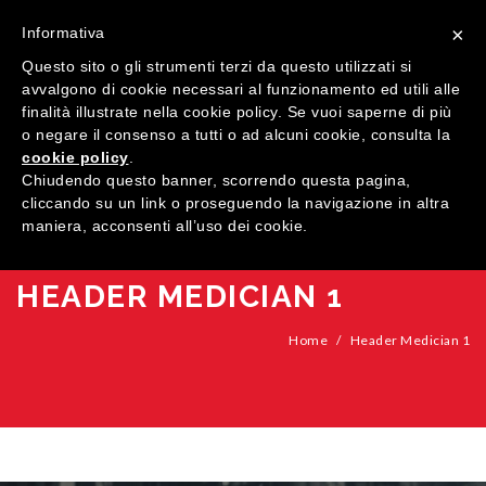
×
Informativa
Questo sito o gli strumenti terzi da questo utilizzati si
avvalgono di cookie necessari al funzionamento ed utili alle
finalità illustrate nella cookie policy. Se vuoi saperne di più
o negare il consenso a tutti o ad alcuni cookie, consulta la
cookie policy
.
MENU
Chiudendo questo banner, scorrendo questa pagina,
cliccando su un link o proseguendo la navigazione in altra
maniera, acconsenti all’uso dei cookie.
HOME
COMPANY
HEADER MEDICIAN 1
QUALIFICATIONS
Home
/
Header Medician 1
PRODUCTS
SHOWROOM
Windows
CONTACTS
Doors
Wood