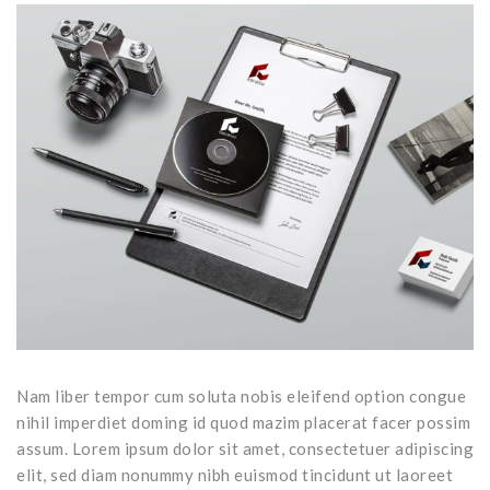
Armored and solid wood doors
Wood / Aluminium
Porte classiche
Dimming systems
PVC
Porte moderne
Armored doors
Studio Baciocchi
Solid wood doors
Wooden blinds
Rivestimenti
PVC blinds
Sportelloni in legno
Zanzariere
Nam liber tempor cum soluta nobis eleifend option congue
nihil imperdiet doming id quod mazim placerat facer possim
assum. Lorem ipsum dolor sit amet, consectetuer adipiscing
elit, sed diam nonummy nibh euismod tincidunt ut laoreet