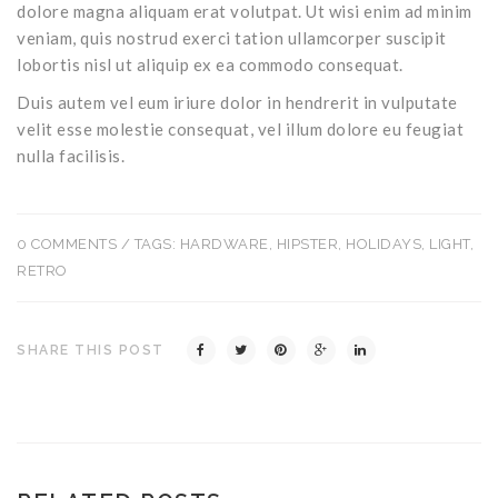
dolore magna aliquam erat volutpat. Ut wisi enim ad minim
veniam, quis nostrud exerci tation ullamcorper suscipit
lobortis nisl ut aliquip ex ea commodo consequat.
Duis autem vel eum iriure dolor in hendrerit in vulputate
velit esse molestie consequat, vel illum dolore eu feugiat
nulla facilisis.
0 COMMENTS
/ TAGS:
HARDWARE
,
HIPSTER
,
HOLIDAYS
,
LIGHT
,
RETRO
SHARE THIS POST