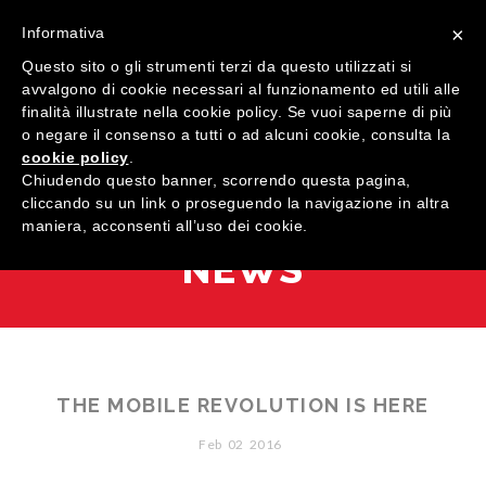
×
Informativa
Questo sito o gli strumenti terzi da questo utilizzati si
avvalgono di cookie necessari al funzionamento ed utili alle
finalità illustrate nella cookie policy. Se vuoi saperne di più
o negare il consenso a tutti o ad alcuni cookie, consulta la
cookie policy
.
MENU
Chiudendo questo banner, scorrendo questa pagina,
cliccando su un link o proseguendo la navigazione in altra
maniera, acconsenti all’uso dei cookie.
HOME
NEWS
COMPANY
QUALIFICATIONS
PRODUCTS
THE MOBILE REVOLUTION IS HERE
SHOWROOM
Windows
Feb
02
2016
CONTACTS
Doors
Wood