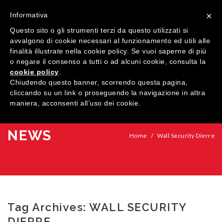
×
Informativa
Questo sito o gli strumenti terzi da questo utilizzati si
avvalgono di cookie necessari al funzionamento ed utili alle
finalità illustrate nella cookie policy. Se vuoi saperne di più
o negare il consenso a tutti o ad alcuni cookie, consulta la
cookie policy
.
MENU
Chiudendo questo banner, scorrendo questa pagina,
cliccando su un link o proseguendo la navigazione in altra
maniera, acconsenti all’uso dei cookie.
HOME
AZIENDA
NEWS
Home
/
Wall Security Dierre
QUALITÀ
PRODOTTI
SHOWROOM
Finestre
Tag Archives:
WALL SECURITY
ARREDI SU MISURA
Porte
Legno
DIERRE