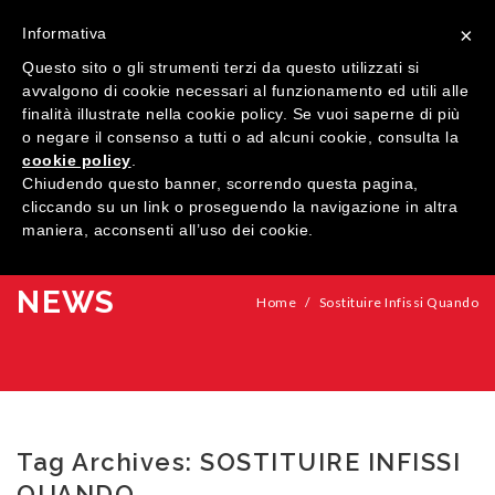
×
Informativa
Questo sito o gli strumenti terzi da questo utilizzati si
avvalgono di cookie necessari al funzionamento ed utili alle
finalità illustrate nella cookie policy. Se vuoi saperne di più
o negare il consenso a tutti o ad alcuni cookie, consulta la
cookie policy
.
MENU
Chiudendo questo banner, scorrendo questa pagina,
cliccando su un link o proseguendo la navigazione in altra
maniera, acconsenti all’uso dei cookie.
HOME
AZIENDA
NEWS
Home
/
Sostituire Infissi Quando
QUALITÀ
PRODOTTI
SHOWROOM
Finestre
Tag Archives:
SOSTITUIRE INFISSI
ARREDI SU MISURA
Porte
Legno
QUANDO