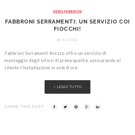
CONTATTI
Portoni
Legno/Alluminio
Porte classiche
NEWS FABBRONI
Sistemi oscuranti
PVC
Porte moderne
Blindati
FABBRONI SERRAMENTI: UN SERVIZIO COI
Studio Baciocchi
Massello
Persiane in legno
FIOCCHI!
Rivestimenti
Persiane in PVC
ott
31
2013
Sportelloni in legno
Fabbroni Serramenti Arezzo offre un servizio di
montaggio degli infissi di prima qualità, assicurando al
Zanzariere
cliente l’installazione in sole 8 ore.
LEGGI TUTTO
SHARE THIS POST