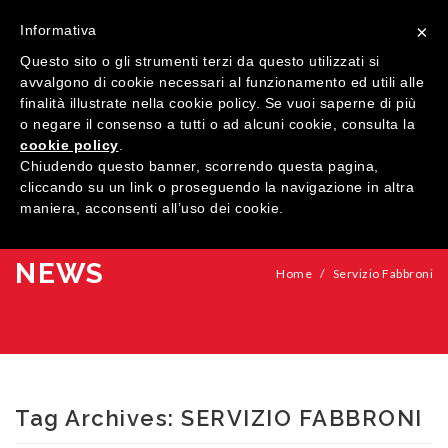
×
Informativa
Questo sito o gli strumenti terzi da questo utilizzati si
avvalgono di cookie necessari al funzionamento ed utili alle
finalità illustrate nella cookie policy. Se vuoi saperne di più
o negare il consenso a tutti o ad alcuni cookie, consulta la
cookie policy
.
MENU
Chiudendo questo banner, scorrendo questa pagina,
cliccando su un link o proseguendo la navigazione in altra
maniera, acconsenti all’uso dei cookie.
HOME
AZIENDA
NEWS
Home
/
Servizio Fabbroni
QUALITÀ
PRODOTTI
SHOWROOM
Finestre
Tag Archives:
SERVIZIO FABBRONI
ARREDI SU MISURA
Porte
Legno