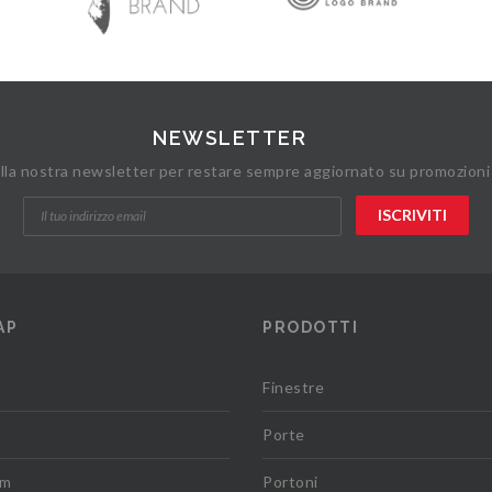
NEWSLETTER
 alla nostra newsletter per restare sempre aggiornato su promozioni
AP
PRODOTTI
Finestre
Porte
om
Portoni