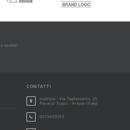
 e novità!
CONTATTI
Indirizzo : Via Tagliamento, 25
Pieve al Toppo - Arezzo (Italy)
0575410193