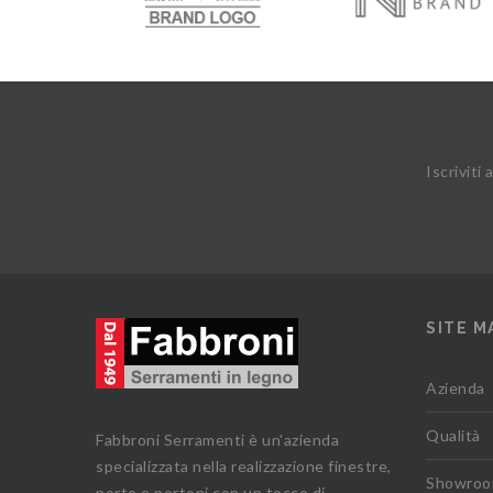
Iscriviti
SITE M
Azienda
Qualità
Fabbroni Serramenti è un'azienda
specializzata nella realizzazione finestre,
Showro
porte e portoni con un tocco di