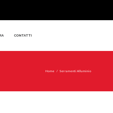
RA
CONTATTI
Home
/
Serramenti Alluminio