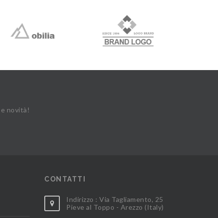
 e novità!
CONTATTI
Indirizzo : Via Tagliamento, 25
Pieve al Toppo - Arezzo (Italy)