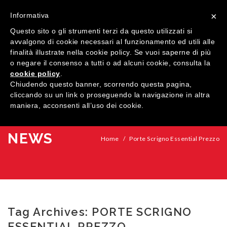
×
Informativa
Questo sito o gli strumenti terzi da questo utilizzati si
avvalgono di cookie necessari al funzionamento ed utili alle
finalità illustrate nella cookie policy. Se vuoi saperne di più
o negare il consenso a tutti o ad alcuni cookie, consulta la
cookie policy
.
MENU
Chiudendo questo banner, scorrendo questa pagina,
cliccando su un link o proseguendo la navigazione in altra
maniera, acconsenti all’uso dei cookie.
HOME
AZIENDA
NEWS
Home
/
Porte Scrigno Essential Prezzo
QUALITÀ
PRODOTTI
SHOWROOM
Finestre
Tag Archives:
PORTE SCRIGNO
ARREDI SU MISURA
Porte
Legno
ESSENTIAL PREZZO