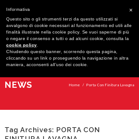
×
Informativa
Questo sito o gli strumenti terzi da questo utilizzati si
avvalgono di cookie necessari al funzionamento ed utili alle
finalità illustrate nella cookie policy. Se vuoi saperne di più
o negare il consenso a tutti o ad alcuni cookie, consulta la
cookie policy
.
MENU
Chiudendo questo banner, scorrendo questa pagina,
cliccando su un link o proseguendo la navigazione in altra
maniera, acconsenti all’uso dei cookie.
HOME
AZIENDA
NEWS
Home
/
Porta Con Finitura Lavagna
QUALITÀ
PRODOTTI
SHOWROOM
Finestre
Tag Archives:
PORTA CON
ARREDI SU MISURA
Porte
Legno
FINITURA LAVAGNA