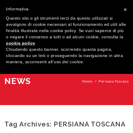
×
Informativa
Questo sito o gli strumenti terzi da questo utilizzati si
avvalgono di cookie necessari al funzionamento ed utili alle
finalità illustrate nella cookie policy. Se vuoi saperne di più
o negare il consenso a tutti o ad alcuni cookie, consulta la
cookie policy
.
MENU
Chiudendo questo banner, scorrendo questa pagina,
cliccando su un link o proseguendo la navigazione in altra
maniera, acconsenti all’uso dei cookie.
HOME
AZIENDA
NEWS
Home
/
Persiana Toscana
QUALITÀ
PRODOTTI
SHOWROOM
Finestre
Tag Archives:
PERSIANA TOSCANA
ARREDI SU MISURA
Porte
Legno