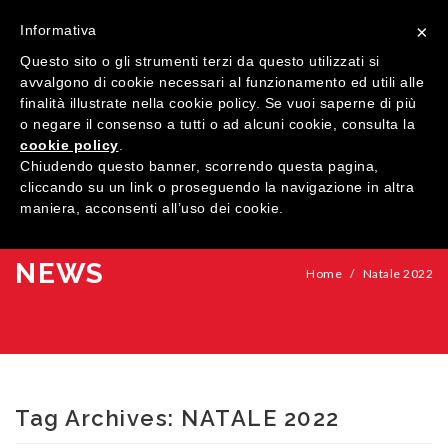
×
Informativa
Questo sito o gli strumenti terzi da questo utilizzati si
avvalgono di cookie necessari al funzionamento ed utili alle
finalità illustrate nella cookie policy. Se vuoi saperne di più
o negare il consenso a tutti o ad alcuni cookie, consulta la
cookie policy
.
MENU
Chiudendo questo banner, scorrendo questa pagina,
cliccando su un link o proseguendo la navigazione in altra
maniera, acconsenti all’uso dei cookie.
HOME
AZIENDA
NEWS
Home
/
Natale 2022
QUALITÀ
PRODOTTI
SHOWROOM
Finestre
Tag Archives:
NATALE 2022
ARREDI SU MISURA
Porte
Legno