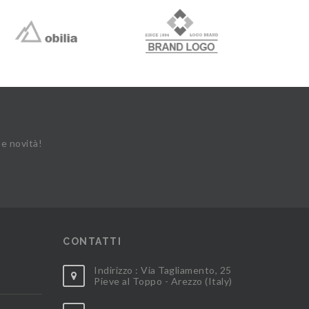
 e novità!
CONTATTI
Indirizzo : Via Tagliamento, 25
Pieve al Toppo - Arezzo (Italy)