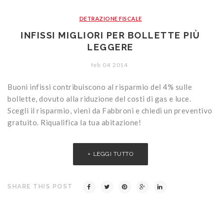
CONTATTI
Portoni
Legno/Alluminio
Porte classiche
DETRAZIONE FISCALE
Sistemi oscuranti
PVC
Porte moderne
Blindati
INFISSI MIGLIORI PER BOLLETTE PIÙ
Studio Baciocchi
Massello
Persiane in legno
LEGGERE
Rivestimenti
Persiane in PVC
feb
04
2014
Sportelloni in legno
Buoni infissi contribuiscono al risparmio del 4% sulle
bollette, dovuto alla riduzione del costi di gas e luce.
Zanzariere
Scegli il risparmio, vieni da Fabbroni e chiedi un preventivo
gratuito. Riqualifica la tua abitazione!
LEGGI TUTTO
SHARE THIS POST