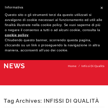
×
Informativa
Questo sito o gli strumenti terzi da questo utilizzati si
avvalgono di cookie necessari al funzionamento ed utili alle
finalità illustrate nella cookie policy. Se vuoi saperne di più
o negare il consenso a tutti o ad alcuni cookie, consulta la
cookie policy
.
MENU
Chiudendo questo banner, scorrendo questa pagina,
cliccando su un link o proseguendo la navigazione in altra
maniera, acconsenti all’uso dei cookie.
HOME
AZIENDA
NEWS
Home
/
Infissi Di Qualità
QUALITÀ
PRODOTTI
SHOWROOM
Finestre
Tag Archives:
INFISSI DI QUALITÀ
ARREDI SU MISURA
Porte
Legno