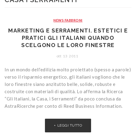
CONTATTI
Portoni
Legno/Alluminio
Porte classiche
Sistemi oscuranti
PVC
Porte moderne
Blindati
NEWS FABBRONI
Studio Baciocchi
Massello
Persiane in legno
MARKETING E SERRAMENTI. ESTETICI E
PRATICI GLI ITALIANI QUANDO
Rivestimenti
Persiane in PVC
SCELGONO LE LORO FINESTRE
Sportelloni in legno
ott
13
2011
Zanzariere
In un mondo dell’edilizia molto proiettato (spesso a parole)
verso il risparmio energetico, gli italiani vogliono che le
loro finestre siano anzitutto belle, solide, robuste e
costruite con materiali di qualità. Lo afferma la Ricerca
“Gli Italiani, la Casa, i Serramenti” da poco conclusa da
AstraRicerche per conto di Reed Business Information.
LEGGI TUTTO