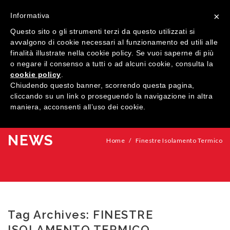
×
Informativa
Questo sito o gli strumenti terzi da questo utilizzati si
avvalgono di cookie necessari al funzionamento ed utili alle
finalità illustrate nella cookie policy. Se vuoi saperne di più
o negare il consenso a tutti o ad alcuni cookie, consulta la
cookie policy
.
MENU
Chiudendo questo banner, scorrendo questa pagina,
cliccando su un link o proseguendo la navigazione in altra
maniera, acconsenti all’uso dei cookie.
HOME
AZIENDA
NEWS
Home
/
Finestre Isolamento Termico
QUALITÀ
PRODOTTI
SHOWROOM
Finestre
Tag Archives:
FINESTRE
ARREDI SU MISURA
Porte
Legno
ISOLAMENTO TERMICO