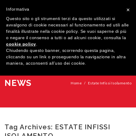
×
Informativa
Questo sito o gli strumenti terzi da questo utilizzati si
avvalgono di cookie necessari al funzionamento ed utili alle
finalità illustrate nella cookie policy. Se vuoi saperne di più
o negare il consenso a tutti o ad alcuni cookie, consulta la
cookie policy
.
MENU
Chiudendo questo banner, scorrendo questa pagina,
cliccando su un link o proseguendo la navigazione in altra
maniera, acconsenti all’uso dei cookie.
HOME
AZIENDA
NEWS
Home
/
Estate Infissi Isolamento
QUALITÀ
PRODOTTI
SHOWROOM
Finestre
Tag Archives:
ESTATE INFISSI
ARREDI SU MISURA
Porte
Legno
ISOLAMENTO