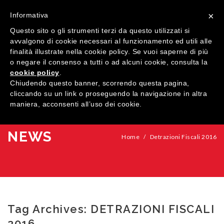
×
Informativa
Questo sito o gli strumenti terzi da questo utilizzati si
avvalgono di cookie necessari al funzionamento ed utili alle
finalità illustrate nella cookie policy. Se vuoi saperne di più
o negare il consenso a tutti o ad alcuni cookie, consulta la
cookie policy
.
MENU
Chiudendo questo banner, scorrendo questa pagina,
cliccando su un link o proseguendo la navigazione in altra
maniera, acconsenti all’uso dei cookie.
HOME
AZIENDA
NEWS
Home
/
Detrazioni Fiscali 2016
QUALITÀ
PRODOTTI
SHOWROOM
Finestre
Tag Archives:
DETRAZIONI FISCALI
ARREDI SU MISURA
Porte
Legno
2016