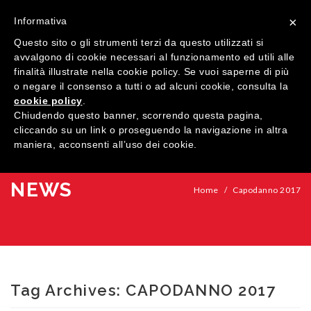
×
Informativa
Questo sito o gli strumenti terzi da questo utilizzati si
avvalgono di cookie necessari al funzionamento ed utili alle
finalità illustrate nella cookie policy. Se vuoi saperne di più
o negare il consenso a tutti o ad alcuni cookie, consulta la
cookie policy
.
MENU
Chiudendo questo banner, scorrendo questa pagina,
cliccando su un link o proseguendo la navigazione in altra
maniera, acconsenti all’uso dei cookie.
HOME
AZIENDA
NEWS
Home
/
Capodanno 2017
QUALITÀ
PRODOTTI
SHOWROOM
Finestre
Tag Archives:
CAPODANNO 2017
ARREDI SU MISURA
Porte
Legno