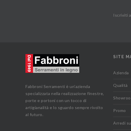
Iscriviti
SITE M
Azienda
Qualità
Fabbroni Serramenti è un'azienda
specializzata nella realizzazione finestre,
Showro
porte e portoni con un tocco di
artigianalità e lo sguardo sempre rivolto
Promo
al futuro.
Arredi s