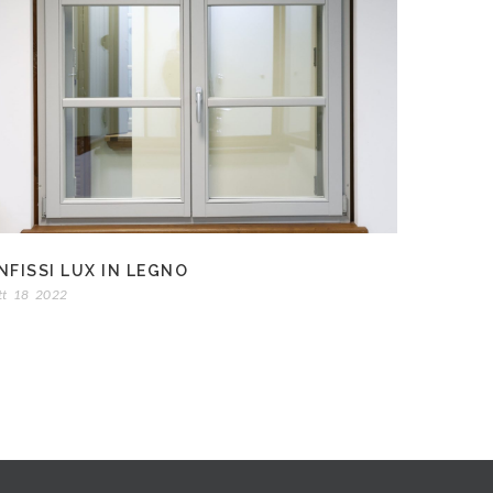
NFISSI LUX IN LEGNO
tt
18
2022