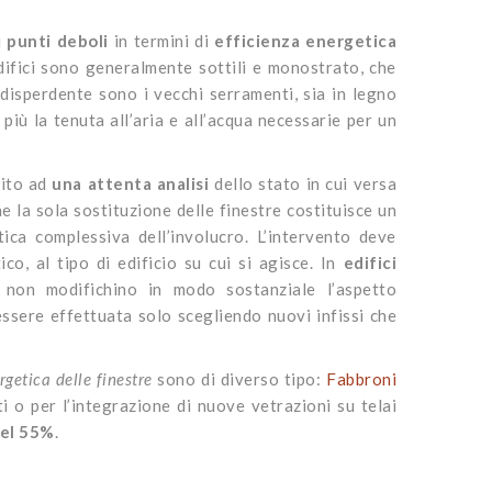
i
punti deboli
in termini di
efficienza energetica
edifici sono generalmente sottili e monostrato, che
 disperdente sono i vecchi serramenti, sia in legno
più la tenuta all’aria e all’acqua necessarie per un
uito ad
una attenta analisi
dello stato in cui versa
he la sola sostituzione delle finestre costituisce un
ica complessiva dell’involucro. L’intervento deve
o, al tipo di edificio su cui si agisce. In
edifici
 non modifichino in modo sostanziale l’aspetto
à essere effettuata solo scegliendo nuovi infissi che
rgetica delle finestre
sono di diverso tipo:
Fabbroni
ti o per l’integrazione di nuove vetrazioni su telai
del 55%
.