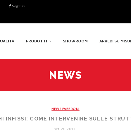
Seguici
UALITÀ
PRODOTTI
SHOWROOM
ARREDI SU MISU
NEWS
NEWS FABBRONI
I INFISSI: COME INTERVENIRE SULLE STRU
set
20
2011