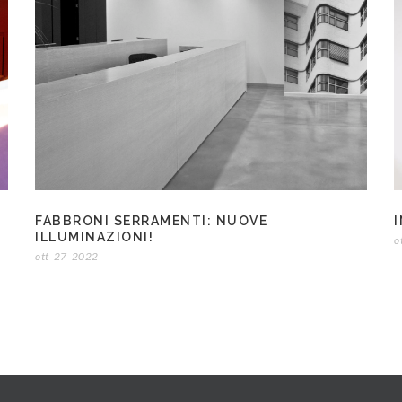
FABBRONI SERRAMENTI: NUOVE
I
ILLUMINAZIONI!
o
ott
27
2022